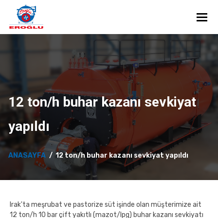
Toggl
12 ton/h buhar kazanı sevkiyat
yapıldı
ANASAYFA
12 ton/h buhar kazanı sevkiyat yapıldı
Irak'ta meşrubat ve pastorize süt işinde olan müşterimize ait
12 ton/h 10 bar çift yakıtlı (mazot/lpg) buhar kazanı sevkiyatı