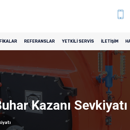
FİKALAR
REFERANSLAR
YETKİLİ SERVİS
İLETİŞİM
H
Buhar Kazanı Sevkiyatı
iyatı