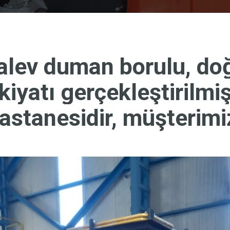
alev duman borulu, doğ
iyatı gerçekleştirilmiş
hastanesidir, müşterimi