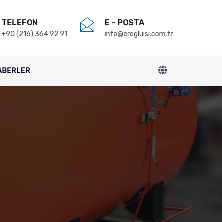
TELEFON
E - POSTA
+90 (216) 364 92 91
info@erogluisi.com.tr
ABERLER