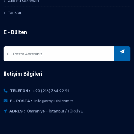
Atık Su Kazanları
Tanklar
E - Bülten
İletişim Bilgileri
TELEFON :
+90 (216) 364 92 91
E - POSTA :
info@erogluisi.com.tr
ADRES :
Ümraniye – İstanbul / TÜRKİYE