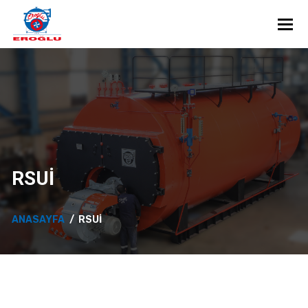
Toggl
RSUİ
ANASAYFA
RSUİ